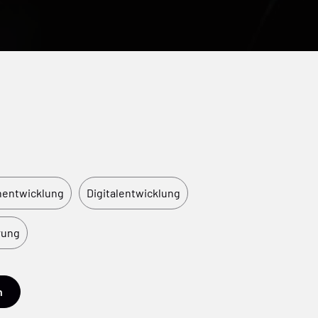
nentwicklung
Digitalentwicklung
rung
n