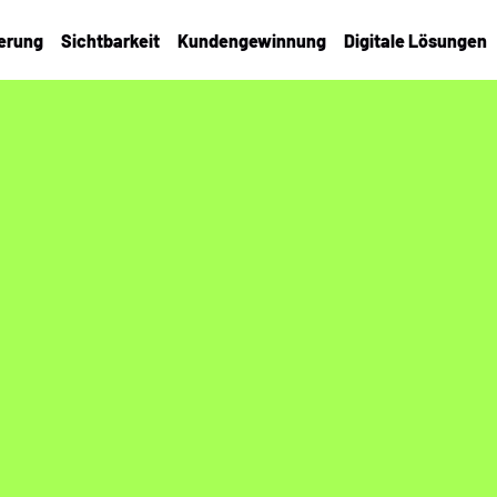
ierung
Sichtbarkeit
Kundengewinnung
Digitale Lösungen
Kommunikation braucht kon
Content + Kr
Markenkommunikation, Inh
Unternehmen mit klarer G
Kommunikation und kanal
Direkt miteinander spre