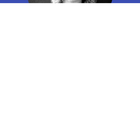
E-Mail an info@kiwi.de
Anrufen +49 541 668 580
Zum Kontaktformular
Was Starkes zum Schluss.